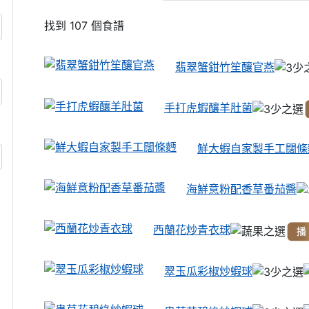
找到 107 個食譜
翡翠蟹鉗竹笙釀官燕
手打虎蝦釀羊肚菌
鮮大蝦自家製手工闊條
海鮮意粉配香草番茄醬
西蘭花炒青衣球
翠玉瓜彩椒炒蝦球