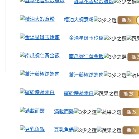
蟲草花碧綠炒蝦球
欖油大蝦意粉
金湯星斑玉玲瓏
南瓜蝦仁黃金飯
薑汁藤椒熗蟶肉
繽紛時蔬素白
滿載而歸
豆乳魚鍋