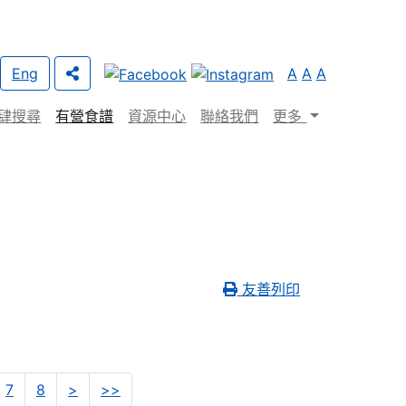
Eng
A
A
A
肆搜尋
有營食譜
資源中心
聯絡我們
更多
友善列印
2
8
7
8
>
>>