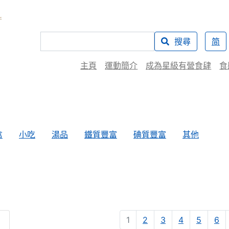
搜尋
简
主頁
運動簡介
成為星級有營食肆
食
禽
小吃
湯品
鐵質豐富
碘質豐富
其他
1
2
3
4
5
6