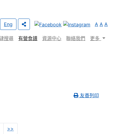
Eng
A
A
A
肆搜尋
有營食譜
資源中心
聯絡我們
更多
友善列印
2
3
>>