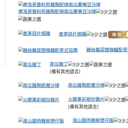
摩洛哥香料煎雞胸配燒南瓜鷹嘴豆沙律
香茅蒜片焗雞
雞絲雜菜闊條麵配意
翠瓜雞丁
(備有其他語言)
南瓜雞胸凱撒沙律
火龍果彩椒炒雞片
(備有其他語言)
淮山圓肉雞柳煲仔飯