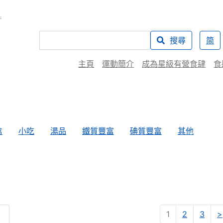
搜尋
简
主頁
運動簡介
成為星級有營食肆
食
禽
小吃
湯品
鐵質豐富
碘質豐富
其他
1
2
3
>