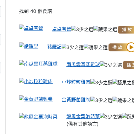
找到 40 個食譜
卓卓有營
豬羅記
南瓜雲耳蒸雞球
小炒粒粒雞肉
金黃野菌雞卷
龍鳳金粟泡時菜
(備有其他語言)