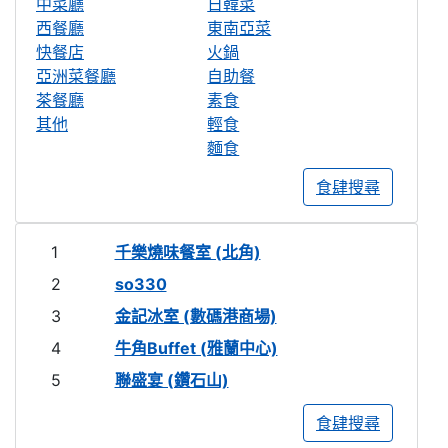
中菜廳
日韓菜
西餐廳
東南亞菜
快餐店
火鍋
亞洲菜餐廳
自助餐
茶餐廳
素食
其他
輕食
麵食
食肆搜尋
1
千樂燒味餐室 (北角)
2
so330
3
金記冰室 (數碼港商場)
4
牛角Buffet (雅蘭中心)
5
聯盛宴 (鑽石山)
食肆搜尋