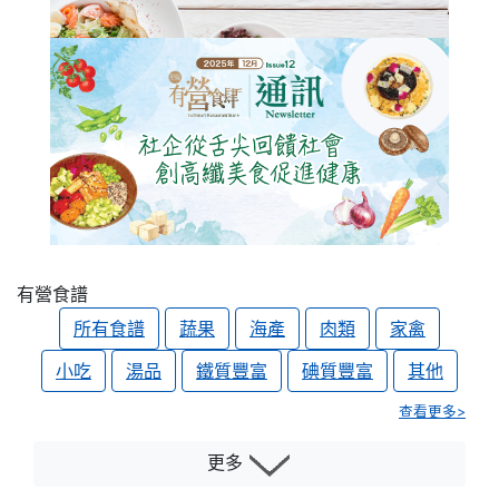
有營食譜
所有食譜
蔬果
海產
肉類
家禽
小吃
湯品
鐵質豐富
碘質豐富
其他
查看更多>
更多