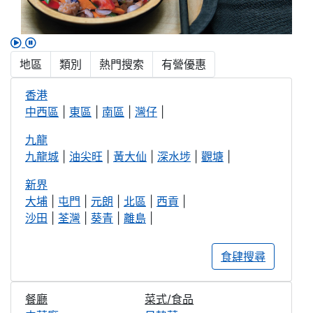
地區
類別
熱門搜索
有營優惠
香港
中西區
|
東區
|
南區
|
灣仔
|
九龍
九龍城
|
油尖旺
|
黃大仙
|
深水埗
|
觀塘
|
新界
大埔
|
屯門
|
元朗
|
北區
|
西貢
|
沙田
|
荃灣
|
葵青
|
離島
|
食肆搜尋
餐廳
菜式/食品