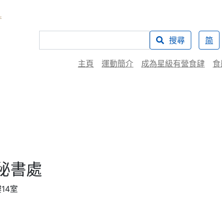
搜尋
简
主頁
運動簡介
成為星級有營食肆
食
秘書處
14室