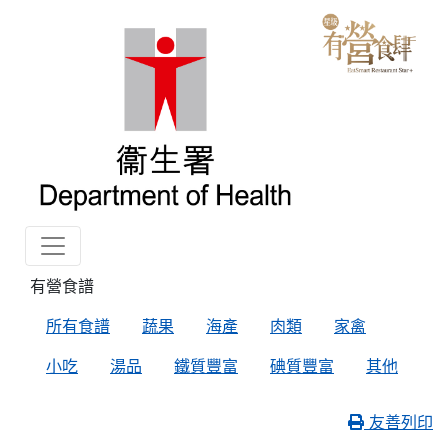
有營食譜
所有食譜
蔬果
海產
肉類
家禽
小吃
湯品
鐵質豐富
碘質豐富
其他
友善列印