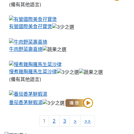
(備有其他語言)
有營國際美食孖寶煲
牛肉野菜壽喜燒
慢煮雞胸羅馬生菜沙律
(備有其他語言)
番茄香茅鮮蝦湯
2
4
1
2
3
>
>>