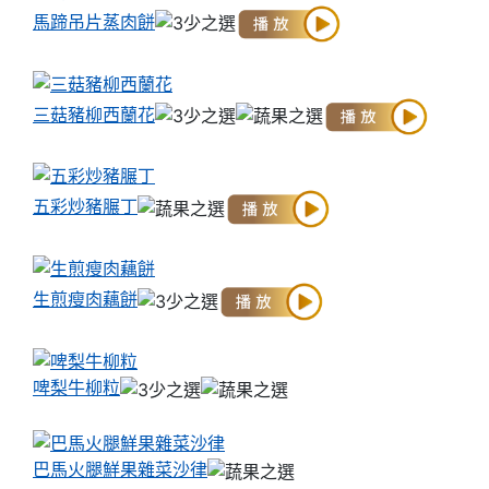
馬蹄吊片蒸肉餅
三菇豬柳西蘭花
五彩炒豬𦟌丁
生煎瘦肉藕餅
啤梨牛柳粒
巴馬火腿鮮果雜菜沙律