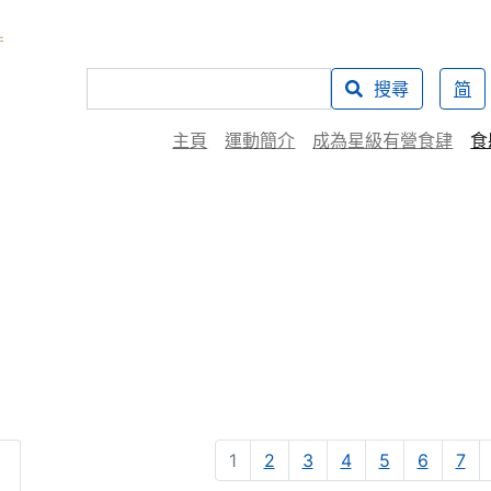
搜尋
简
主頁
運動簡介
成為星級有營食肆
食
1
2
3
4
5
6
7