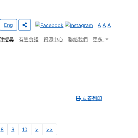
Eng
A
A
A
肆搜尋
有營食譜
資源中心
聯絡我們
更多
友善列印
Next
Last
8
9
10
>
>>