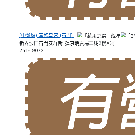
(中菜廳) 富臨皇宮 (石門)
新界沙田石門安群街1號京瑞廣場二期2樓A鋪
2516 9072