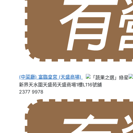
(中菜廳) 富臨皇宮 (天盛商場)
新界天水圍天盛苑天盛商場1樓L116號舖
2377 9978