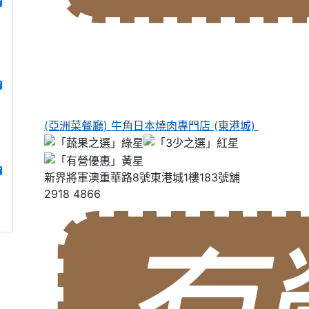
(亞洲菜餐廳) 牛角日本燒肉專門店 (東港城)
新界將軍澳重華路8號東港城1樓183號舖
2918 4866