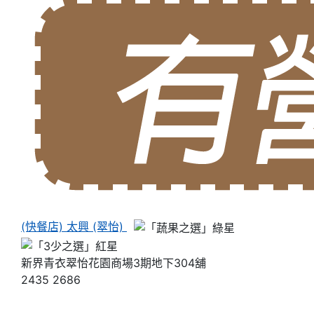
(快餐店) 太興 (翠怡)
新界青衣翠怡花園商場3期地下304舖
2435 2686