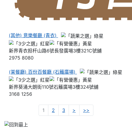
(其他) 意樂餐廳 (青衣)
新界青衣担杆山路6號長發廣場3樓321C號舖
2975 8080
(茶餐廳) 百份百餐廳 (石籬廣場)
新界葵涌大朗街110號石籬廣場3樓324號舖
3168 1256
Next
Last
1
2
3
>
>>