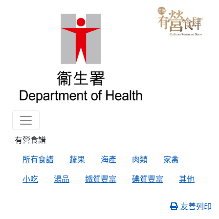
有營食譜
所有食譜
蔬果
海產
肉類
家禽
小吃
湯品
鐵質豐富
碘質豐富
其他
友善列印