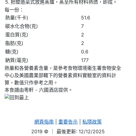
5.
把整道菜式放進蒸爐，蒸至所有材料熟透，即成。
每一份：
熱量(千卡)
51.6
碳水化合物(克)
7
蛋白質(克)
2
脂肪(克)
2
糖(克)
0.6
鈉質(毫克)
177
熱量和各營養素含量，是參考食物環境衞生署食物安全
中心及美國農業部轄下的營養素資料實驗室的資料計
算，數值只作參考之用。
本食譜由粵軒 - 六國酒店提供。
網頁指南
|
重要告示
|
私隱政策
2019 ©
｜ 最後更新: 12/12/2025