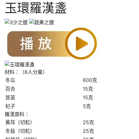
玉環羅漢盞
材料：（6人分量）
冬瓜
600克
百合
15克
荳苗
15克
杞子
5克
羅漢齋料：
黃耳（切粒）
25克
冬菇（切粒）
25克