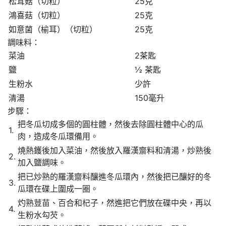
松茸菇（切粒）
25克
鴻喜菇（切粒）
25克
如意菌（榆耳）（切粒）
25克
調味料：
菜油
2茶匙
鹽
½ 茶匙
生粉水
少許
清湯
150毫升
步驟：
把冬瓜切成多個的圓柱體，然後去除圓柱體中心的瓜
1.
肉，造成冬瓜環備用。
燒熱鑊後加入菜油，然後放入羅漢齋料和清湯，炒熟後
2.
加入鹽調味。
把已炒熟的羅漢齋料釀進冬瓜環內，然後把已釀好的冬
3.
瓜環在碟上圍成一圈。
灼熟荳苗、百合和杞子，然進把它們放在碟中央，再以
4.
生粉水勾芡。