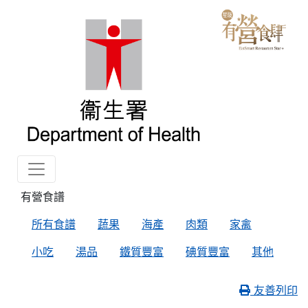
有營食譜
所有食譜
蔬果
海產
肉類
家禽
小吃
湯品
鐵質豐富
碘質豐富
其他
友善列印