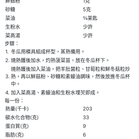
鮮菇粉
1克
砂糖
5克
菜油
¾茶匙
生粉水
少許
菜高湯
少許
步驟：
1.
冬瓜用模具組成杯型，蒸熟備用。
2.
燒熱鑊後加水，灼熟菠菜苗，放在冬瓜杯下。
燒熱鑊後加入菜油，把羊肚菌粒、甘筍粒和鮮冬菇粒炒
3.
熟，再以鮮菇粉、砂糖和素蠔油調味，然後放進冬瓜杯
中。
4.
加入菜高湯、素蠔油和生粉水埋芡即成。
每一份：
熱量(千卡)
203
碳水化合物(克)
33
蛋白質(克)
9
脂肪(克)
6