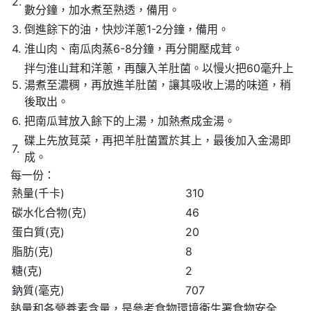
2.
數分鐘，加水煮至熟透，備用。
3.
倒進餘下的油，快炒洋蔥1-2分鐘，備用。
4.
淮山肉、南瓜肉蒸6-8分鐘，再分開壓成茸。
拌勻淮山茸和洋蔥，再釀入羊肚菌。以慢火把60毫升上
5.
湯煮至濃稠，再放進羊肚菌，讓其吸收上湯的味道，稍
後取出。
6.
把南瓜茸放入餘下的上湯，加熱煮成金湯。
碟上先放莧菜，再把羊肚菌置於其上，最後加入金湯即
7.
成。
每一份：
熱量(千卡)
310
碳水化合物(克)
46
蛋白質(克)
20
脂肪(克)
8
糖(克)
2
鈉質(毫克)
707
熱量和各營養素含量，是參考食物環境衞生署食物安全