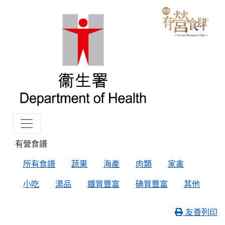
有營食譜
所有食譜
蔬果
海產
肉類
家禽
小吃
湯品
鐵質豐富
碘質豐富
其他
友善列印