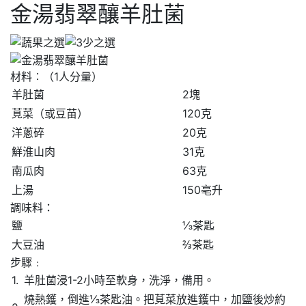
金湯翡翠釀羊肚菌
材料︰（1人分量）
羊肚菌
2塊
莧菜（或豆苗）
120克
洋蔥碎
20克
鮮淮山肉
31克
南瓜肉
63克
上湯
150亳升
調味料：
鹽
⅓茶匙
大豆油
⅔茶匙
步驟﹕
1.
羊肚菌浸1-2小時至軟身，洗淨，備用。
燒熱鑊，倒進⅓茶匙油。把莧菜放進鑊中，加鹽後炒約