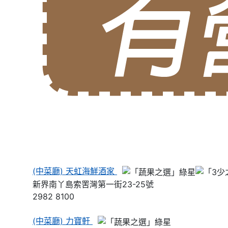
(中菜廳) 天虹海鮮酒家
新界南丫島索罟灣第一街23-25號
2982 8100
(中菜廳) 力寶軒