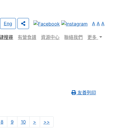
Eng
A
A
A
肆搜尋
有營食譜
資源中心
聯絡我們
更多
友善列印
Next
Last
8
9
10
>
>>