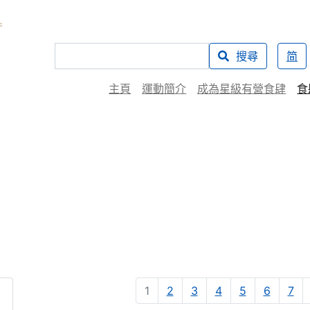
搜尋
简
主頁
運動簡介
成為星級有營食肆
食
1
2
3
4
5
6
7