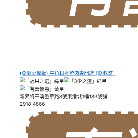
(亞洲菜餐廳) 牛角日本燒肉專門店 (東港城)
新界將軍澳重華路8號東港城1樓183號舖
2918 4866