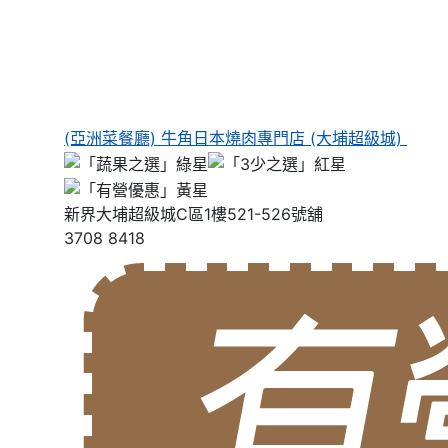
(亞洲菜餐廳) 牛角日本燒肉專門店 (大埔超級城)
新界大埔超級城C區1樓521-526號舖
3708 8418