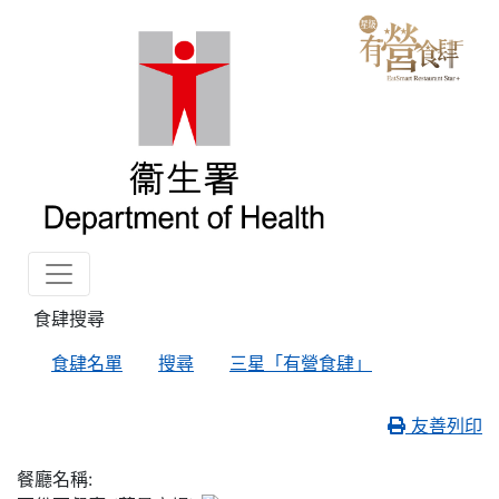
食肆搜尋
食肆名單
搜尋
三星「有營食肆」
友善列印
餐廳名稱: