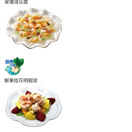
翠塘滑豆腐
鮮果桂花明蝦球