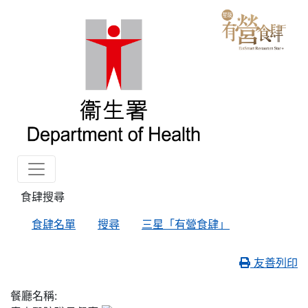
食肆搜尋
食肆名單
搜尋
三星「有營食肆」
友善列印
餐廳名稱: