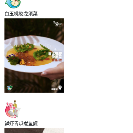
白玉桃胶龙须菜
鲜虾青瓜煮鱼鳔