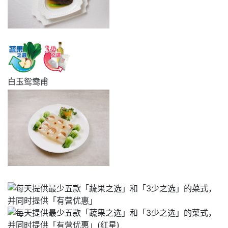
白玉鸳鸯甫