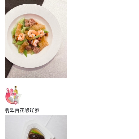
翡翠百花酿辽参