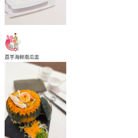
荔芋海鲜南瓜盅