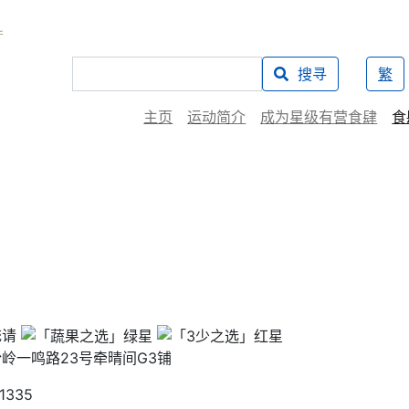
搜寻
繁
主页
运动简介
成为星级有营食肆
食
统请
岭一鸣路23号牵晴间G3铺
1335