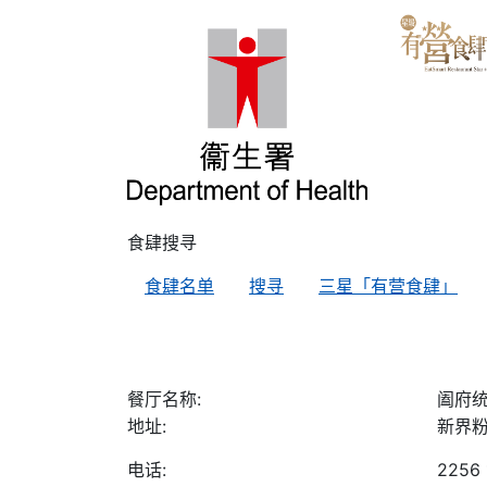
食肆搜寻
食肆名单
搜寻
三星「有营食肆」
餐厅名称:
阖府
地址:
新界粉
电话:
2256 