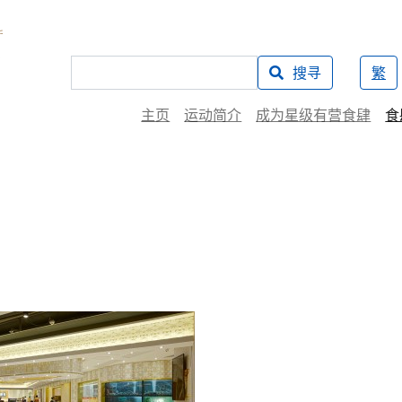
搜寻
繁
主页
运动简介
成为星级有营食肆
食