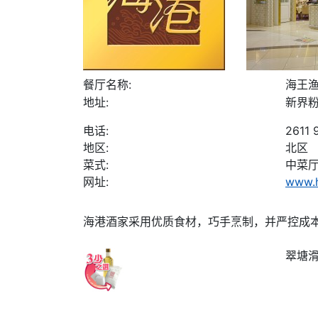
餐厅名称:
海王渔
地址:
新界粉
电话:
2611 
地区:
北区
菜式:
中菜
网址:
www.h
海港酒家采用优质食材，巧手烹制，并严控成
翠塘