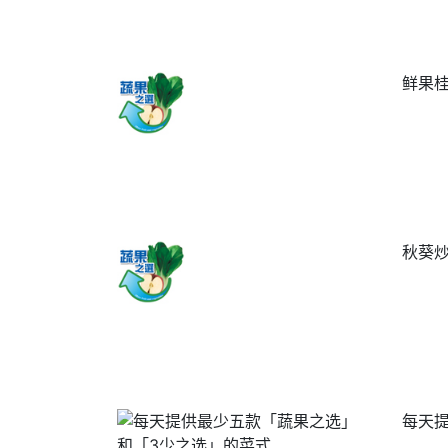
鲜果
秋葵
每天