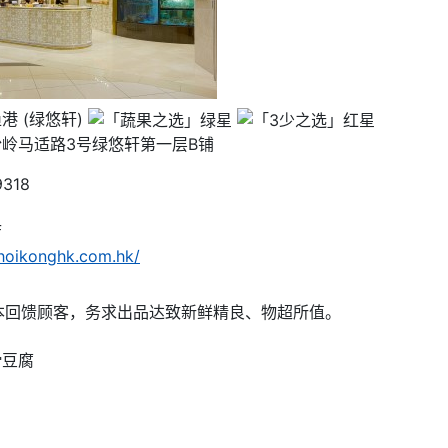
港 (绿悠轩)
岭马适路3号绿悠轩第一层B铺
9318
厅
oikonghk.com.hk/
本回馈顾客，务求出品达致新鲜精良、物超所值。
滑豆腐