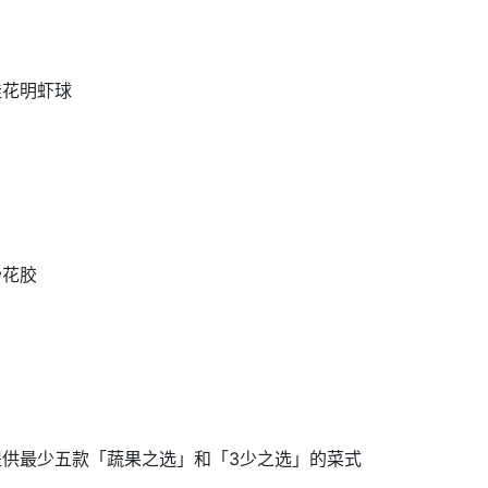
桂花明虾球
炒花胶
提供最少五款「蔬果之选」和「3少之选」的菜式