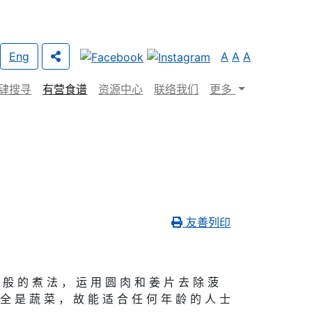
Eng
A
A
A
肆搜寻
有营食谱
资源中心
联络我们
更多
友善列印
 般 的 煮 法 ， 运 用 圆 肉 和 姜 片 去 除 菠
 全 是 蔬 菜 ， 故 能 适 合 任 何 年 龄 的 人 士