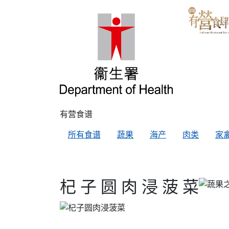
有营食谱
所有食谱
蔬果
海产
肉类
家
杞 子 圆 肉 浸 菠 菜