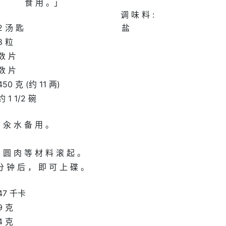
食 用 。」
调 味 料 :
2 汤 匙
盐
8 粒
数 片
数 片
450 克 (约 11 两)
约 1 1/2 碗
 汆 水 备 用 。
 圆 肉 等 材 料 滚 起 。
 分 钟 后 ， 即 可 上 碟 。
47 千卡
9 克
4 克