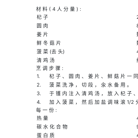
材 料 ( 4 人 分 量 ) :
杞 子
圆 肉
姜 片
鲜 冬 菇 片
菠 菜 (去 头)
清 鸡 汤
烹 调 步 骤 :
1.
杞 子 、 圆 肉 、 姜 片 、 鲜 菇 片 一 同
2.
菠 菜 洗 净 ， 切 段 ， 汆 水 备 用 。
3.
于 镬 内 注 入 清 鸡 汤 ， 放 入 杞 子 、
4.
加 入 菠 菜 ， 然 后 加 盐 调 味 滚 1/2
每 一 份 :
热 量
碳 水 化 合 物
蛋 白 质