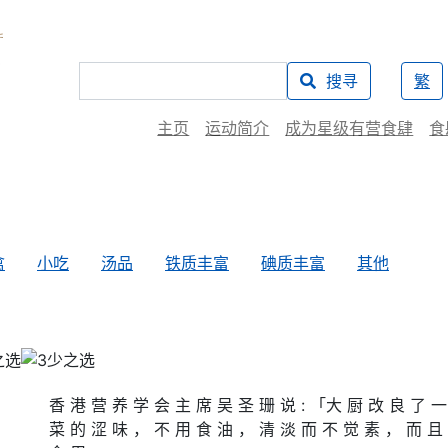
搜寻
繁
主页
运动简介
成为星级有营食肆
食
禽
小吃
汤品
铁质丰富
碘质丰富
其他
香 港 营 养 学 会 主 席 吴 圣 珊 说 : 「大 厨 改 良 了 一
菜 的 涩 味 ， 不 用 食 油 ， 清 淡 而 不 觉 素 ， 而 且