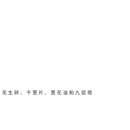
、 花 生 碎 、 干 葱 片 、 葱 花 油 和 九 层 塔