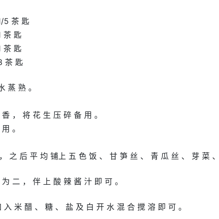
1/5 茶 匙
1 茶 匙
1 茶 匙
3 茶 匙
 水 蒸 熟 。
 香 ， 将 花 生 压 碎 备 用 。
 用 。
 ， 之 后 平 均 铺上 五 色 饭 、 甘 笋 丝 、 青 瓜 丝 、 芽 菜 
 为 二 ， 伴 上 酸 辣 酱 汁 即 可 。
 入 米 醋 、 糖 、 盐 及 白 开 水 混 合 搅 溶 即 可 。