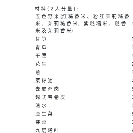
材 料 ( 2 人 分 量 ) :
五 色 野 米 (红 糙 香 米 、 粉 红 茉 莉 糙 香
米 、 茉 莉 糙 香 米、 紫 糙 糯 米 、 糙 香
米 及 茉 莉 香 米)
甘 笋
青 瓜
干 葱
花 生
葱
菜 籽 油
去 皮 鸡 肉
越 式 春 卷 皮
清 水
唐 生 菜
芽 菜
九 层 塔 叶