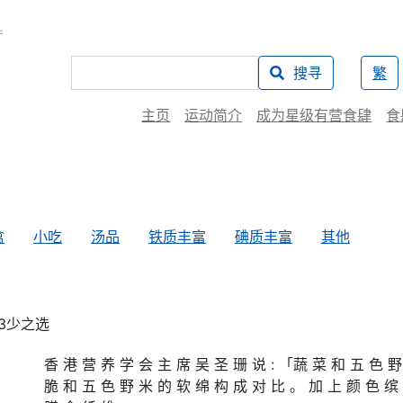
搜寻
繁
主页
运动简介
成为星级有营食肆
食
禽
小吃
汤品
铁质丰富
碘质丰富
其他
香 港 营 养 学 会 主 席 吴 圣 珊 说 : 「蔬 菜 和 五 色 野
脆 和 五 色 野 米 的 软 绵 构 成 对 比 。 加 上 颜 色 缤