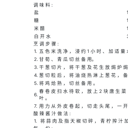
调 味 料 :
盐
糖
米 醋
白 开 水
烹 调 步 骤 :
1.
五 色 米 洗 净 ， 浸 约 1 小 时 、 加 适 量
2.
甘 荀 、 青 瓜 切 丝 备 用。
3.
干 葱 切 片 ， 将 干 葱 及 花 生 放 焗 炉 焗
4.
葱 切 粒 后 ， 将 油 烧 热 淋 上 葱 花 ， 备
5.
将 鸡 烚 熟 ， 切 丝 备 用 。
春 卷 皮 扫 水 待 软 ， 放 上 2 块 唐 生 菜
6.
叶 。
7.
用 力 从 外 皮 卷 起 ， 切 走 头 尾 ， 一 开
酸 辣 酱 汁 做 法 :
1.
将 蒜 肉 及 指 天 椒 切 碎 ， 青 柠 搾 汁 加