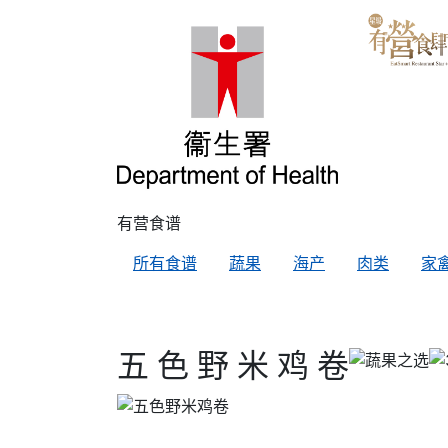
有营食谱
所有食谱
蔬果
海产
肉类
家
五 色 野 米 鸡 卷