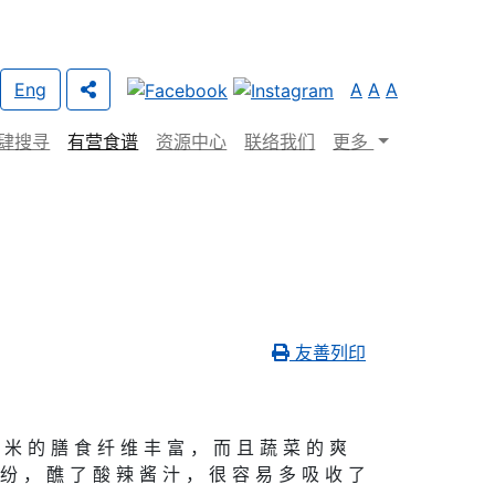
Eng
A
A
A
肆搜寻
有营食谱
资源中心
联络我们
更多
友善列印
 米 的 膳 食 纤 维 丰 富 ， 而 且 蔬 菜 的 爽
 纷 ， 醮 了 酸 辣 酱 汁 ， 很 容 易 多 吸 收 了