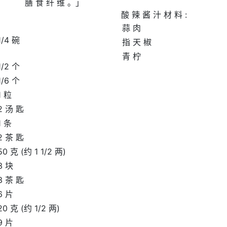
膳 食 纤 维 。」
酸 辣 酱 汁 材 料 :
蒜 肉
1/4 碗
指 天 椒
青 柠
1/2 个
1/6 个
1 粒
2 汤 匙
1 条
2 茶 匙
50 克 (约 1 1/2 两)
3 块
3 茶 匙
6 片
20 克 (约 1/2 两)
9 片