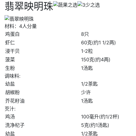
翡翠映明珠
材料：4人分量
鸡蛋白
8只
虾仁
60克(约1 1/2两)
浸干贝
1-2粒
菠菜
150克(约4两)
生粉
1汤匙
调味料:
幼盐
1/2茶匙
胡椒粉
少许
芥花籽油
1汤匙
芡汁:
鸡汤
100毫升(约1/2杯)
洗净杞子
5克(约1汤匙)
幼盐
1/2茶匙