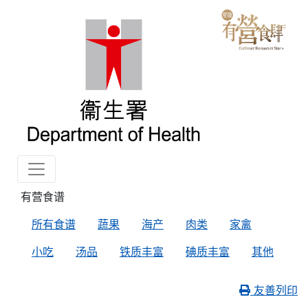
有营食谱
所有食谱
蔬果
海产
肉类
家禽
小吃
汤品
铁质丰富
碘质丰富
其他
友善列印