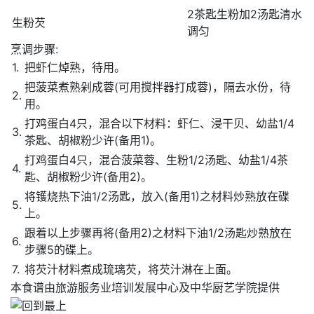
2茶匙生粉加2汤匙清水
生粉芡
调匀
烹调步骤:
1.
把虾仁焯熟，待用。
把菠菜煮熟剁成蓉(可用搅拌器打成蓉)，隔去水份，待
2.
用。
打鸡蛋白4只，混合以下材料：虾仁、浸干贝、幼盐1/4
3.
茶匙、胡椒粉少许(备用1)。
打鸡蛋白4只，混合菠菜蓉、生粉1/2汤匙、幼盐1/4茶
4.
匙、胡椒粉少许(备用2)。
将镬烧热下油1/2汤匙，放入(备用1)之材料炒熟放在碟
5.
上。
跟着以上步骤再将(备用2)之材料下油1/2汤匙炒熟放在
6.
步骤5的碟上。
7.
将芡汁材料煮成琉璃芡，将芡汁淋在上面。
本食谱由旅游服务业培训发展中心及中华厨艺学院提供