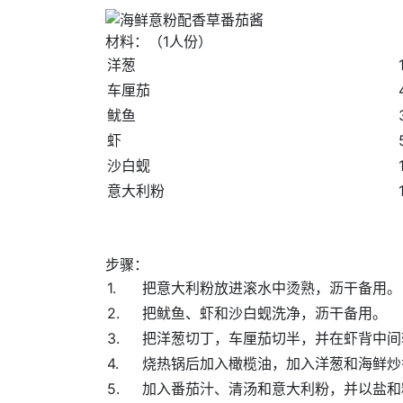
材料：（1人份）
洋葱
车厘茄
鱿鱼
虾
沙白蚬
意大利粉
步骤：
1.
把意大利粉放进滚水中烫熟，沥干备用。
2.
把鱿鱼、虾和沙白蚬洗净，沥干备用。
3.
把洋葱切丁，车厘茄切半，并在虾背中间
4.
烧热锅后加入橄榄油，加入洋葱和海鲜炒
5.
加入番茄汁、清汤和意大利粉，并以盐和