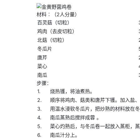
材料︰（2人分量）
百灵菇（切粒）
鸡肉（去皮切粒）
北菇（切粒）
冬瓜片
唐芹
菜心
南瓜
步骤：
1.
烧热镬，将油煮热。
2.
顺序将鸡肉、菇类和唐芹下镬。加入盐、
3.
用温水浸软冬瓜片，把炒熟的材料放在冬
4.
南瓜蒸熟后搅拌成蓉 。
5.
菜心灼熟后，与冬瓜卷一起放入蒸柜，蒸
6.
南瓜汁分上。