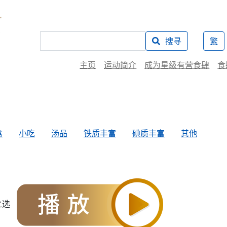
搜寻
繁
主页
运动简介
成为星级有营食肆
食
禽
小吃
汤品
铁质丰富
碘质丰富
其他