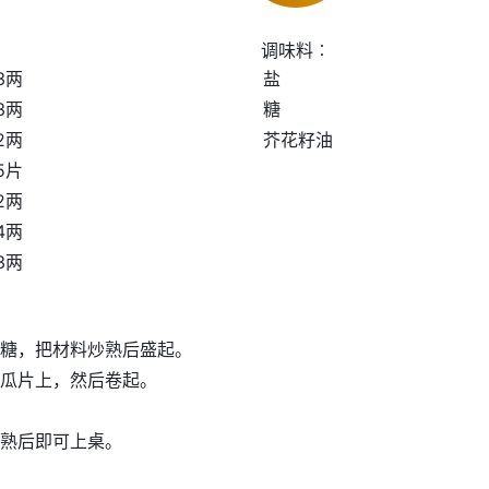
调味料︰
3两
盐
3两
糖
2两
芥花籽油
5片
2两
4两
3两
糖，把材料炒熟后盛起。
瓜片上，然后卷起。
熟后即可上桌。