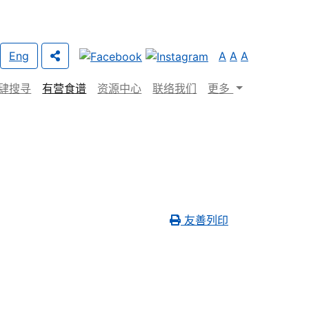
Eng
A
A
A
肆搜寻
有营食谱
资源中心
联络我们
更多
友善列印