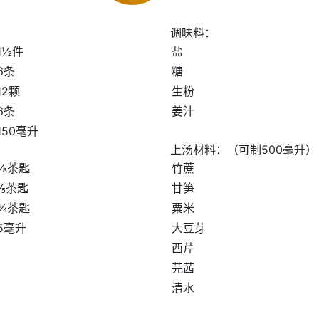
调味料：
1½件
盐
6条
糖
12颗
生粉
6条
姜汁
150毫升
上汤材料：（可制500毫升）
⅛茶匙
竹蔗
⅕茶匙
甘笋
¾茶匙
粟米
5毫升
大豆芽
西芹
芫茜
清水