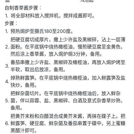
盐
¼汤匙
自制香草酱步骤︰
1.
将全部材料放入搅拌机，搅拌成酱即可。
步骤︰
1.
预热焗炉至摄氏180至200度。
把硬豆腐切成厚片，撒上少许盐及黑椒碎，沾上一层薄
2.
面粉。在平底锅中烧热橄榄油，慢煎硬豆腐至金黄色，
然后涂上香草酱，放入焗炉焗3分钟，备用。
番茄串撒上少许盐、黑椒碎及橄榄油，再放入焗炉烤至
3.
半软，取出后放凉，备用。
焯熟鲜露笋。在平底锅中烧热橄榄油，加入鲜露笋及盐
4.
快炒，备用。
把鲜杂菌切片。在平底锅中烧热橄榄油后，放入鲜杂
5.
菌，伴以蒜蓉、盐、黑椒碎、白酒及意式杂香草炒熟，
备用。
把黄芥末粉和白醋混合成黄芥末酱，再抹在碟子上。把
6.
鲜露笋、硬豆腐、鲜杂菌及番茄串置于碟中，另上蜜糖
黑醋汁即可。