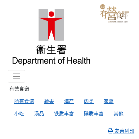
有营食谱
所有食谱
蔬果
海产
肉类
家禽
小吃
汤品
铁质丰富
碘质丰富
其他
友善列印