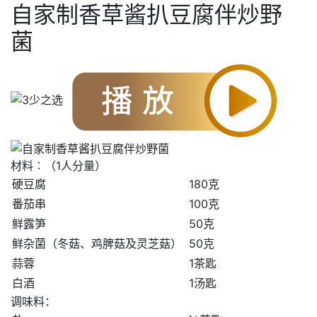
自家制香草酱扒豆腐伴炒野
菌
材料︰（1人分量）
硬豆腐
180克
番茄串
100克
鲜露笋
50克
鲜杂菌（冬菇、鸡脾菇及灵芝菇）
50克
蒜蓉
1茶匙
白酒
1汤匙
调味料：