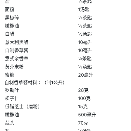
盐
⅓茶匙
面粉
1汤匙
黑椒碎
⅓茶匙
橄榄油
⅓茶匙
白醋
½汤匙
意大利黑醋
10毫升
自制香草酱
10毫升
意式杂香草
¼茶匙
黄芥末粉
½汤匙
蜜糖
20毫升
自制香草酱材料︰（制1公升）
罗勒叶
28克
松子仁
100克
低脂芝士（磨粉）
15克
橄榄油
500毫升
蒜头
70克