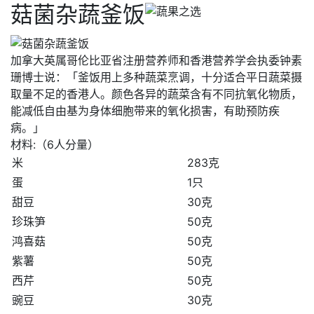
菇菌杂蔬釜饭
加拿大英属哥伦比亚省注册营养师和香港营养学会执委钟素
珊博士说：「釜饭用上多种蔬菜烹调，十分适合平日蔬菜摄
取量不足的香港人。颜色各异的蔬菜含有不同抗氧化物质，
能减低自由基为身体细胞带来的氧化损害，有助预防疾
病。」
材料:（6人分量）
米
283克
蛋
1只
甜豆
30克
珍珠笋
50克
鸿喜菇
50克
紫薯
50克
西芹
50克
豌豆
30克