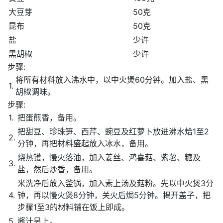
大豆芽
50克
昆布
50克
盐
少许
黑胡椒
少许
步骤:
将所有材料放入沸水中，以中火煲60分钟。加入盐、黑
1.
胡椒调味。
步骤:
1.
把蛋煎香，备用。
把甜豆、珍珠笋、西芹、豌豆及红萝卜放进沸水烚1至2
2.
分钟，再把材料盛起放入冰水，备用。
烧热镬，慢火落油，加入姜丝、鸿喜菇、紫薯、糖及
3.
盐，然后炒香，备用。
米洗净后放入釜锅，加入素上汤及菇粉。先以中火煲3分
4.
钟，再以慢火煲8分钟，关火后焗5分钟。揭开盖子，把
步骤1至3的材料铺在饭上即成。
5.
酱汁另上。