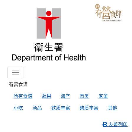
有营食谱
所有食谱
蔬果
海产
肉类
家禽
小吃
汤品
铁质丰富
碘质丰富
其他
友善列印