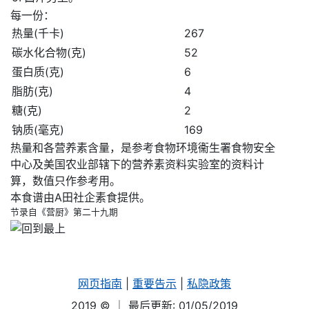
每一份：
热量(千卡)
267
碳水化合物(克)
52
蛋白质(克)
6
脂肪(克)
4
糖(克)
2
钠质(毫克)
169
热量和各营养素含量，是参考食物环境衞生署食物安全
中心及美国农业部辖下的营养素资料实验室的资料计
算，数值只作参考用。
本食谱由A田社企素食提供。
节录自《营厨》第二十九期
网页指南
|
重要告示
|
私隐政策
2019 ©
｜ 最后更新: 01/05/2019