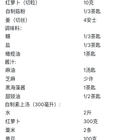
红萝卜（切粒）
10克
自制菇粉
1/3茶匙
姜（切丝）
4安士
调味料：
糖
1/3茶匙
盐
1/3茶匙
橄榄油
1茶匙
酱汁:
麻油
1汤匙
芝麻
少许
黑海藻酱
1茶匙
甜豉油
1/2茶匙
自制素上汤（300毫升）:
水
2升
红萝卜
300克
粟米
2条
黄豆
100克